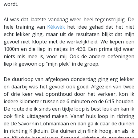
wordt.
Al was dat laatste vandaag weer heel tegenstrijdig. De
hele training van
Kèkwèk
het idee gehad dat het niet
echt lekker ging, maar uit de resultaten blijkt dat mijn
gevoel niet klopte met de werkelijkheid. We liepen een
1000m en die liep in netjes in 4:30. Een prima tijd waar
niets mis mee is, voor mij. Ook de andere oefeningen
liep ik gewoon op “mijn plek” in de groep.
De duurloop van afgelopen donderdag ging erg lekker
en daarbij was het gevoel ook goed. Afgezien van twee
of drie keer wat oponthoud door het verkeer, kon ik
iedere kilometer tussen de 6 minuten en de 6:15 houden.
De route die ik sinds een tijdje loop is best leuk en kan ik
ook flink uitdagend maken. Vanaf huis loop in richting
de De Savornin Lohmanlaan en dan ga ik daar de duinen
in richting Kijkduin. Die duinen zijn flink hoog, en als ik